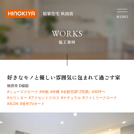
桧家住宅 秋田店
MENU
WORKS
施工事例
好きなモノと優しい雰囲気に包まれて過ごす家
秋田市 D様邸
#シューズクローク
#外観
#外構
#全館空調「Z空調」
#30坪〜
#カウンター
#アクセントクロス
#ナチュラル
#ファミリークローク
#4LDK
#造作TVボード