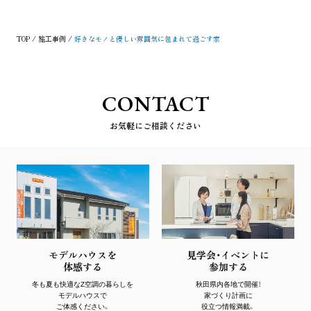
TOP
施工事例
好きなモノと優しい雰囲気に包まれて過ごす家
CONTACT
お気軽にご相談ください
モデルハウスを
見学会・イベントに
体感する
参加する
冬も夏も快適なZ空調の暮らしを
秋田県内各地で開催！
モデルハウスで
家づくり計画に
ご体感ください。
役立つ情報満載。