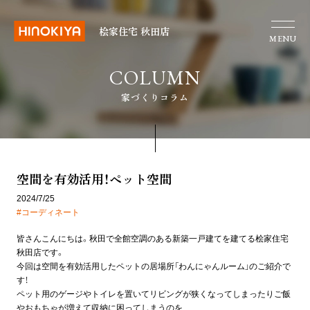
桧家住宅 秋田店
MENU
COLUMN
家づくりコラム
空間を有効活用！ペット空間
2024/7/25
#コーディネート
皆さんこんにちは。秋田で全館空調のある新築一戸建てを建てる桧家住宅
秋田店です。
今回は空間を有効活用したペットの居場所「わんにゃんルーム」のご紹介で
す！
ペット用のゲージやトイレを置いてリビングが狭くなってしまったりご飯
やおもちゃが増えて収納に困ってしまうのを